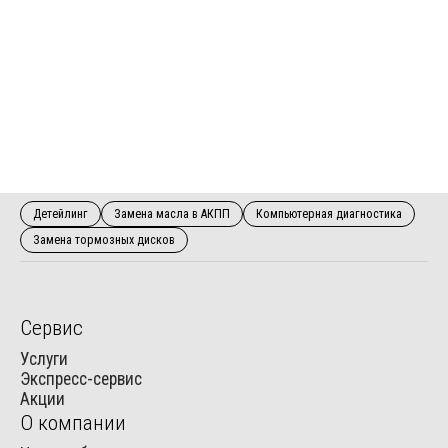
конкретным, информированным и сознательным.
Оформляя настоящее согласие, подтверждаю, что я:
ознакомлен с Политикой обработки персональных
данных и согласен с ней;
ознакомлен с порядком и возможными
последствиями отзыва согласия.
Детейлинг
Замена масла в АКПП
Компьютерная диагностика
Замена тормозных дисков
Сервис
Услуги
Экспресс-сервис
Акции
О компании